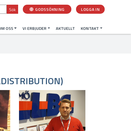
GODSSÖKNING
LOGGA IN
Sök
OM OSS
VI ERBJUDER
AKTUELLT
KONTAKT
LDISTRIBUTION)