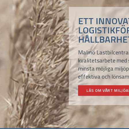
ETT INNOVA
LOGISTIKFÖ
HÅLLBARHET
Malmö Lastbilcentral 
kvalitetsarbete med s
minsta möjliga milj
effektiva och lönsam
LÄS OM VÅRT MILJÖ