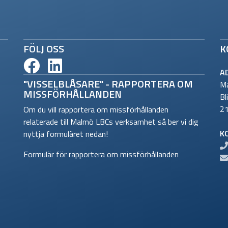
FÖLJ OSS
K
A
"VISSELBLÅSARE" - RAPPORTERA OM
Ma
MISSFÖRHÅLLANDEN
Bl
2
Om du vill rapportera om missförhållanden
relaterade till Malmö LBCs verksamhet så ber vi dig
K
nyttja formuläret nedan!
Formulär för rapportera om missförhållanden