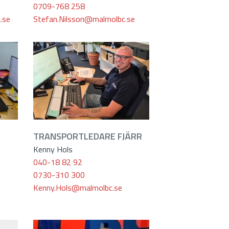
0709-768 258
.se
Stefan.Nilsson@malmolbc.se
TRANSPORTLEDARE FJÄRR
Kenny Hols
040-18 82 92
0730-310 300
Kenny.Hols@malmolbc.se
e