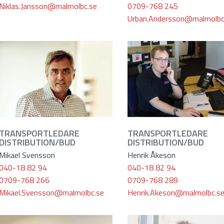
Niklas.Jansson@malmolbc.se
0709-768 245
Urban.Andersson@malmolbc
TRANSPORTLEDARE
TRANSPORTLEDARE
DISTRIBUTION/BUD
DISTRIBUTION/BUD
Mikael Svensson
Henrik Åkeson
040-18 82 94
040-18 82 94
0709-768 266
0709-768 289
Mikael.Svensson@malmolbc.se
Henrik.Akeson@malmolbc.s