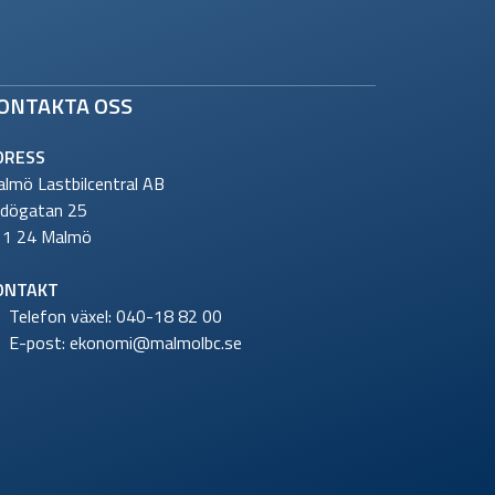
ONTAKTA OSS
DRESS
lmö Lastbilcentral AB
idögatan 25
11 24 Malmö
ONTAKT
Telefon växel:
040-18 82 00
E-post:
ekonomi@malmolbc.se